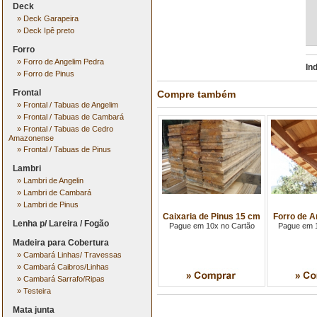
Deck
»
Deck Garapeira
»
Deck Ipê preto
Forro
»
Forro de Angelim Pedra
In
»
Forro de Pinus
Frontal
Compre também
»
Frontal / Tabuas de Angelim
»
Frontal / Tabuas de Cambará
»
Frontal / Tabuas de Cedro
Amazonense
»
Frontal / Tabuas de Pinus
Lambri
»
Lambri de Angelin
»
Lambri de Cambará
»
Lambri de Pinus
Caixaria de Pinus 15 cm
Forro de A
Lenha p/ Lareira / Fogão
Pague em 10x no Cartão
Pague em 1
Madeira para Cobertura
»
Cambará Linhas/ Travessas
»
Cambará Caibros/Linhas
»
Cambará Sarrafo/Ripas
»
Testeira
Mata junta