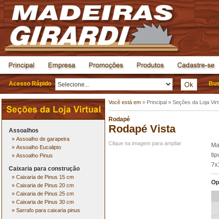
Acesso Rápido
Bus
Você está em
»
Principal
»
Seções da Loja Virt
Rodapé
Rodapé Vista
Assoalhos
»
Assoalho de garapeira
Clique na imagem para ampliar
Ma
»
Assoalho Eucalipto
ti
»
Assoalho Pinus
7x
Caixaria para construção
»
Caixaria de Pinus 15 cm
Op
»
Caixaria de Pinus 20 cm
»
Caixaria de Pinus 25 cm
»
Caixaria de Pinus 30 cm
»
Sarrafo para caixaria pinus