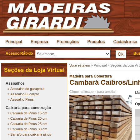
Acesso Rápido
Bus
Você está em
»
Principal
»
Seções da Loja Virt
Madeira para Cobertura
Cambará Caibros/Lin
Assoalhos
»
Assoalho de garapeira
Clique na imagem para ampliar
Ma
»
Assoalho Eucalipto
»
Assoalho Pinus
Op
Caixaria para construção
»
Caixaria de Pinus 15 cm
»
Caixaria de Pinus 20 cm
»
Caixaria de Pinus 25 cm
»
Caixaria de Pinus 30 cm
»
Sarrafo para caixaria pinus