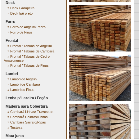
Deck
»
Deck Garapeira
»
Deck Ipê preto
Forro
»
Forro de Angelim Pedra
»
Forro de Pinus
Frontal
»
Frontal / Tabuas de Angelim
»
Frontal / Tabuas de Cambará
»
Frontal / Tabuas de Cedro
Amazonense
»
Frontal / Tabuas de Pinus
Lambri
»
Lambri de Angelin
»
Lambri de Cambará
»
Lambri de Pinus
Lenha p/ Lareira / Fogão
Madeira para Cobertura
»
Cambará Linhas/ Travessas
»
Cambará Caibros/Linhas
»
Cambará Sarrafo/Ripas
»
Testeira
Mata junta