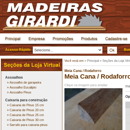
Acesso Rápido
Bus
Você está em
»
Principal
»
Seções da Loja Virt
Meia Cana / Rodaforro
Meia Cana / Rodafor
Assoalhos
»
Assoalho de garapeira
Clique na imagem para ampliar
ma
»
Assoalho Eucalipto
»
Assoalho Pinus
Op
Caixaria para construção
»
Caixaria de Pinus 15 cm
»
Caixaria de Pinus 20 cm
»
Caixaria de Pinus 25 cm
»
Caixaria de Pinus 30 cm
»
Sarrafo para caixaria pinus