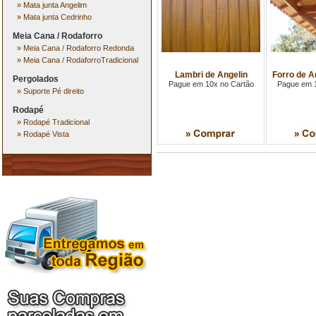
»
Mata junta Angelim
»
Mata junta Cedrinho
Meia Cana / Rodaforro
»
Meia Cana / Rodaforro Redonda
»
Meia Cana / RodaforroTradicional
Lambri de Angelin
Forro de A
Pergolados
Pague em 10x no Cartão
Pague em 1
»
Suporte Pé direito
Rodapé
»
Rodapé Tradicional
»
Rodapé Vista