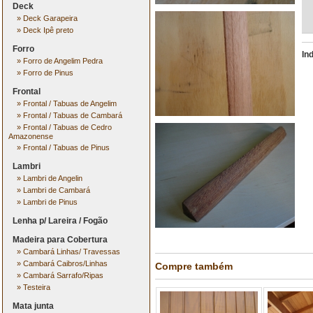
Deck
»
Deck Garapeira
»
Deck Ipê preto
Forro
In
»
Forro de Angelim Pedra
»
Forro de Pinus
Frontal
»
Frontal / Tabuas de Angelim
»
Frontal / Tabuas de Cambará
»
Frontal / Tabuas de Cedro
Amazonense
»
Frontal / Tabuas de Pinus
Lambri
»
Lambri de Angelin
»
Lambri de Cambará
»
Lambri de Pinus
Lenha p/ Lareira / Fogão
Madeira para Cobertura
»
Cambará Linhas/ Travessas
»
Cambará Caibros/Linhas
Compre também
»
Cambará Sarrafo/Ripas
»
Testeira
Mata junta