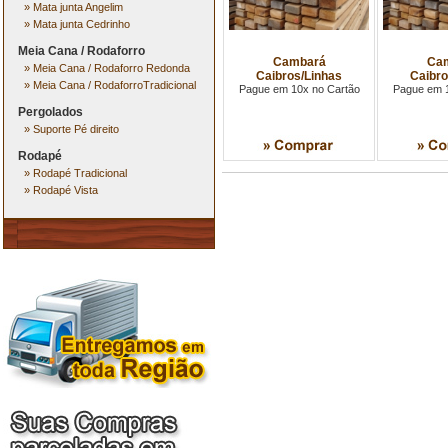
»
Mata junta Angelim
»
Mata junta Cedrinho
Meia Cana / Rodaforro
Cambará
Ca
»
Meia Cana / Rodaforro Redonda
Caibros/Linhas
Caibro
»
Meia Cana / RodaforroTradicional
Pague em 10x no Cartão
Pague em 1
Pergolados
»
Suporte Pé direito
Rodapé
»
Rodapé Tradicional
»
Rodapé Vista