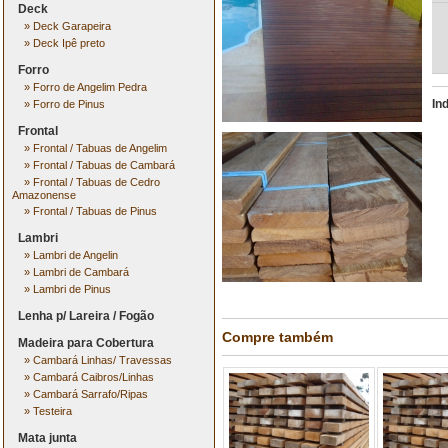
Deck
»
Deck Garapeira
»
Deck Ipê preto
Forro
»
Forro de Angelim Pedra
In
»
Forro de Pinus
Frontal
»
Frontal / Tabuas de Angelim
»
Frontal / Tabuas de Cambará
»
Frontal / Tabuas de Cedro
Amazonense
»
Frontal / Tabuas de Pinus
Lambri
»
Lambri de Angelin
»
Lambri de Cambará
»
Lambri de Pinus
Lenha p/ Lareira / Fogão
Compre também
Madeira para Cobertura
»
Cambará Linhas/ Travessas
»
Cambará Caibros/Linhas
»
Cambará Sarrafo/Ripas
»
Testeira
Mata junta