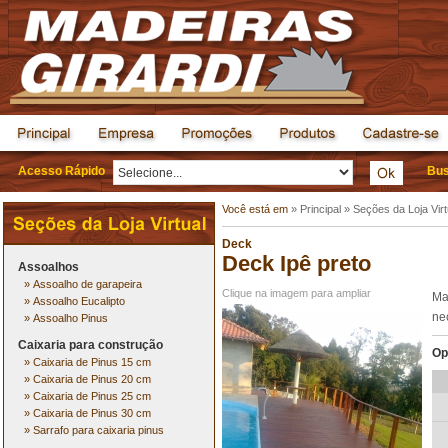
Acesso Rápido
Bus
Você está em
»
Principal
»
Seções da Loja Virt
Deck
Deck Ipê preto
Assoalhos
»
Assoalho de garapeira
Clique na imagem para ampliar
Ma
»
Assoalho Eucalipto
ne
»
Assoalho Pinus
Caixaria para construção
Op
»
Caixaria de Pinus 15 cm
»
Caixaria de Pinus 20 cm
»
Caixaria de Pinus 25 cm
»
Caixaria de Pinus 30 cm
»
Sarrafo para caixaria pinus