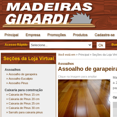
Acesso Rápido
Bus
Você está em
»
Principal
»
Seções da Loja Virt
Assoalhos
Assoalho de garapeir
Assoalhos
»
Assoalho de garapeira
Clique na imagem para ampliar
Ma
»
Assoalho Eucalipto
a 
»
Assoalho Pinus
pa
Caixaria para construção
»
Caixaria de Pinus 15 cm
Op
»
Caixaria de Pinus 20 cm
»
Caixaria de Pinus 25 cm
»
Caixaria de Pinus 30 cm
»
Sarrafo para caixaria pinus