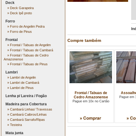
Deck
»
Deck Garapeira
»
Deck Ipê preto
Forro
»
Forro de Angelim Pedra
In
»
Forro de Pinus
Frontal
Compre também
»
Frontal / Tabuas de Angelim
»
Frontal / Tabuas de Cambará
»
Frontal / Tabuas de Cedro
Amazonense
»
Frontal / Tabuas de Pinus
Lambri
»
Lambri de Angelin
»
Lambri de Cambará
»
Lambri de Pinus
Frontal / Tabuas de
Assoalho
Lenha p/ Lareira / Fogão
Cedro Amazonense
Pague em 1
Pague em 10x no Cartão
Madeira para Cobertura
»
Cambará Linhas/ Travessas
»
Cambará Caibros/Linhas
»
Cambará Sarrafo/Ripas
»
Testeira
Mata junta